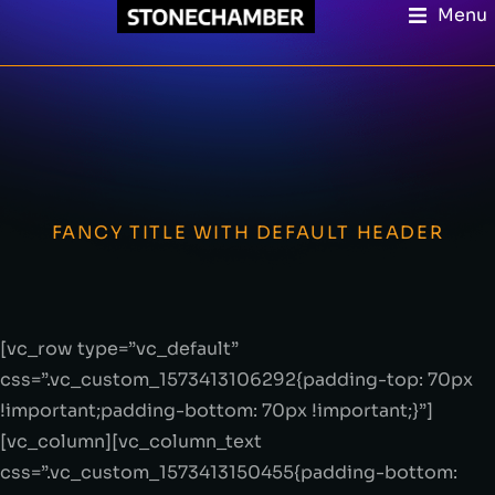
Menu
FANCY TITLE WITH DEFAULT HEADER
[vc_row type=”vc_default”
css=”.vc_custom_1573413106292{padding-top: 70px
!important;padding-bottom: 70px !important;}”]
[vc_column][vc_column_text
css=”.vc_custom_1573413150455{padding-bottom: